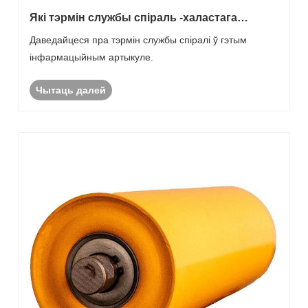
Які тэрмін службы спіраль -халастага
гульца?
Даведайцеся пра тэрмін службы спіралі ў гэтым
інфармацыйным артыкуле.
Чытаць далей