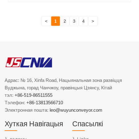
<
1
2
3
4
>
Адрас: № 16, Xinfa Road, Нацыянальная зона развіцця
Вуджына, горад Чанчжоу, правінцыя Цзянсу, Кітай
тэл:
+86-519-86511555
Тэлефон:
+86-13813566710
Электронная пошта:
leo@wuyunconveyor.com
Хуткая Навігацыя
Спасылкі