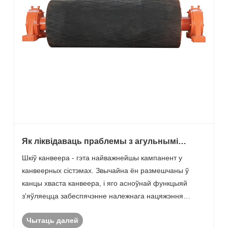
Як ліквідаваць праблемы з агульнымі
праблемамі з шківамі канвеера?
Шкіў канвеера - гэта найважнейшы кампанент у
канвеерных сістэмах. Звычайна ён размешчаны ў
канцы хваста канвеера, і яго асноўнай функцыяй
з'яўляецца забеспячэнне належнага нацяжэння
канвеера, наладжваючы прыладу прыёму. Іншымі
Чытаць далей
словамі, шкіў канвеера дапамагае падтрымліваць