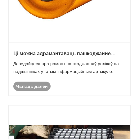
Ці можна адрамантаваць пашкоджанне
роліка?
Даведайцеся пра рамонт пашкоджанняў ролікаў на
падшыпніках у гэтым інфармацыйным артыкуле.
Чытаць далей