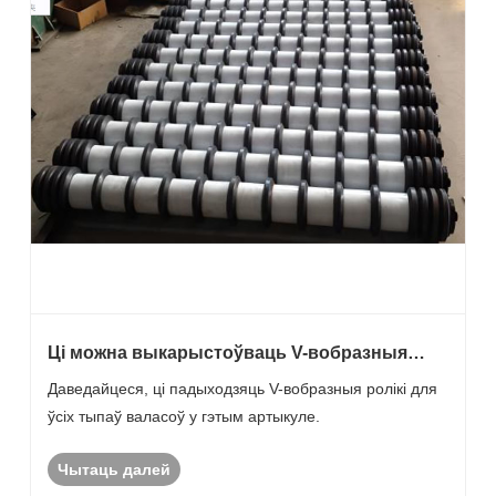
Ці можна выкарыстоўваць V-вобразныя
ролікі для ўсіх тыпаў валасоў?
Даведайцеся, ці падыходзяць V-вобразныя ролікі для
ўсіх тыпаў валасоў у гэтым артыкуле.
Чытаць далей