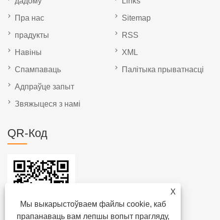
дадому
Links
Пра нас
Sitemap
прадукты
RSS
Навіны
XML
Спампаваць
Палітыка прыватнасці
Адпраўце запыт
Звяжыцеся з намі
QR-Код
X
Мы выкарыстоўваем файлы cookie, каб
прапанаваць вам лепшы вопыт прагляду,