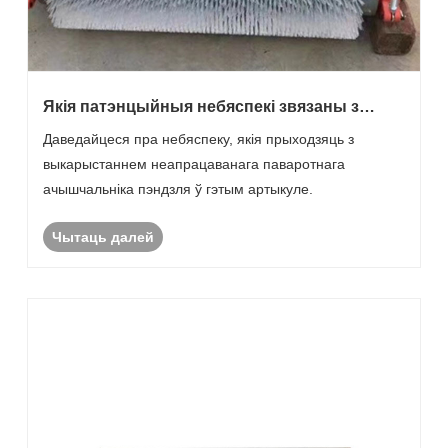
Якія патэнцыйныя небяспекі звязаны з
неапрацаваным ачышчальнікам рамяня
Даведайцеся пра небяспеку, якія прыходзяць з
-паваротнай шчоткі?
выкарыстаннем неапрацаванага паваротнага
ачышчальніка пэндзля ў гэтым артыкуле.
Чытаць далей