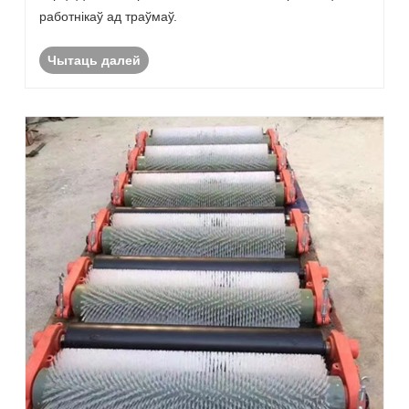
работнікаў ад траўмаў.
Чытаць далей