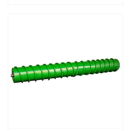
належнае нацяжэнне канвеер......