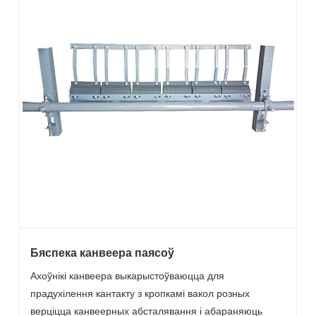
Бяспека канвеера паясоў
Ахоўнікі канвеера выкарыстоўваюцца для
прадухілення кантакту з кропкамі вакол розных
верціцца канвеерных абсталявання і абараняюць